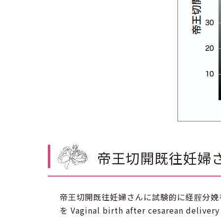
帝王切開既往妊婦さ
帝王切開既往妊婦さんに試験的に経腟分娩を図ることを Tr
を Vaginal birth after cesarean deli