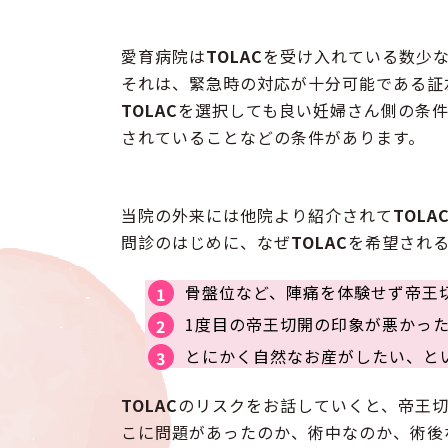
愛育病院は
TOLAC
を受け入れている数少
それは、緊急時の対応が十分可能である証
TOLAC
を選択しても良い妊婦さん側の条
されていることなどの条件があります。
当院の外来には他院より紹介されて
TOLA
問診のはじめに、なぜ
TOLAC
を希望され
骨盤位など、陣痛を体験せず帝王
1度目の帝王切開の印象が悪かっ
とにかく自然なお産がしたい、と
TOLAC
のリスクをお話していくと、帝王
こに問題があったのか、術中なのか、術後