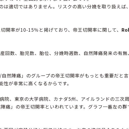
のは適切ではありません。リスクの高い分娩を取り扱えば
切開率が10-15％と掲げており、帝王切開率に関して、
Ro
産回数、胎児数、胎位、分娩時週数、自然陣痛発来の有無
産/自然陣痛」のグループの帝王切開率がもっとも重要だと
能性が非常に高くなるからです。
合病院、東京の大学病院、カナダ5州、アイルランドの三次
然陣痛」の帝王切開率といわれています。グラフ一番左の群で