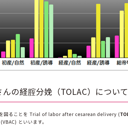
んの経腟分娩（TOLAC）につい
ial of labor after cesarean delivery (
TO
very (VBAC) といいます。