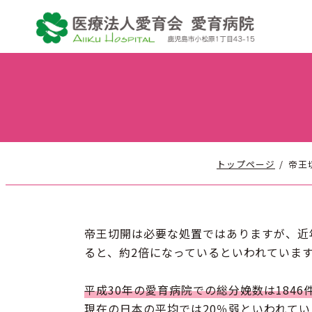
コ
ナ
ン
ビ
テ
ゲ
ン
ー
ツ
シ
へ
ョ
ス
ン
キ
に
ッ
移
プ
動
トップページ
帝王
帝王切開は必要な処置ではありますが、近年
ると、約2倍になっているといわれていま
平成30年の愛育病院での総分娩数は1846件
現在の日本の平均では20％弱といわれて