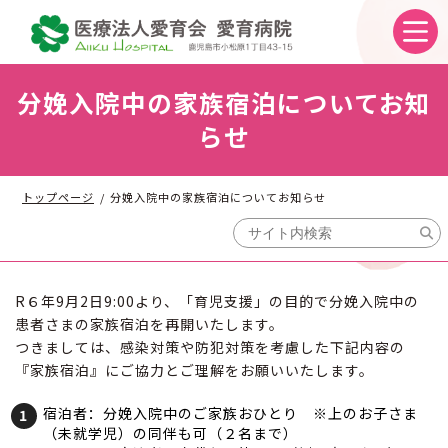
コ
ナ
ン
ビ
テ
ゲ
ン
ー
ツ
シ
分娩入院中の家族宿泊についてお知
へ
ョ
ス
ン
らせ
キ
に
ッ
移
プ
動
トップページ
分娩入院中の家族宿泊についてお知らせ
R６年9月2日9:00より、「育児支援」の目的で分娩入院中の
患者さまの家族宿泊を再開いたします。
つきましては、感染対策や防犯対策を考慮した下記内容の
『家族宿泊』にご協力とご理解をお願いいたします。
宿泊者：分娩入院中のご家族おひとり ※上のお子さま
（未就学児）の同伴も可（２名まで）