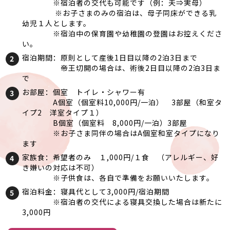
※宿泊者の交代も可能です（例：夫⇒実母）
※お子さまのみの宿泊は、母子同床ができる乳
幼児１人とします。
※宿泊中の保育園や幼稚園の登園はお控えくださ
い。
宿泊期間：原則として産後1日目以降の2泊3日まで
帝王切開の場合は、術後2日目以降の2泊3日ま
で
お部屋：個室 トイレ・シャワー有
A個室（個室料10,000円/一泊） 3部屋（和室タ
イプ2 洋室タイプ１）
B個室（個室料 8,000円/一泊）3部屋
※お子さま同伴の場合はA個室和室タイプになり
ます
家族食：希望者のみ １,000円/１食 （アレルギー、好
き嫌いの対応は不可）
※子供食は、各自で準備をお願いいたします。
宿泊料金：寝具代として3,000円/宿泊期間
※宿泊者の交代による寝具交換した場合は新たに
3,000円