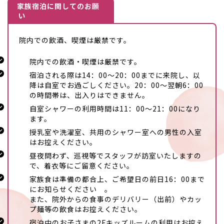
家族宿泊に関してのお願
い
院内での飲酒、喫煙は厳禁です。
院内での飲酒・喫煙は厳禁です。
宿泊される際は14：00～20：00までに来院し、以
降は自室でお過ごしください。20：00～翌朝6：00
の時間帯は、出入りはできません。
自室シャワーの利用時間は11：00～21：00になり
ます。
授乳室や洗濯室、共用のシャワー室への男性の入室
はお控えください。
昼夜問わず、巡視等でスタッフが訪室いたしますの
で、着衣等にご留意ください。
家族食は準備の都合上、ご希望日の前日16：00まで
にお知らせください 。
また、院外からの食事のデリバリー（出前）やカッ
プ麺等の飲食はお控えください。
宿泊中のお子さまの2Fキッズルームの利用はお控え