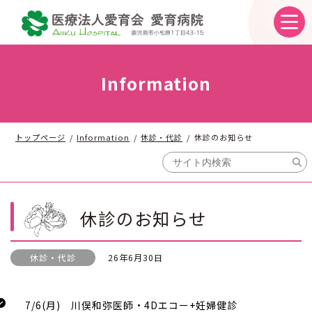
コ
ナ
ン
ビ
テ
ゲ
ン
ー
ツ
シ
へ
ョ
Information
ス
ン
キ
に
ッ
移
プ
動
トップページ
Information
休診・代診
休診のお知らせ
休診のお知らせ
休診・代診
26年6月30日
7/6(月) 川俣和弥医師・4Dエコー+妊婦健診