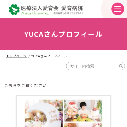
コ
ナ
ン
ビ
テ
ゲ
ン
ー
ツ
シ
へ
ョ
YUCAさんプロフィール
ス
ン
キ
に
ッ
移
プ
動
トップページ
YUCAさんプロフィール
こちらをご覧ください。