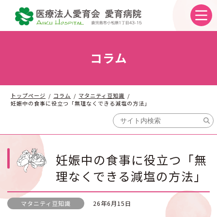
コ
ナ
ン
ビ
テ
ゲ
ン
ー
ツ
シ
へ
ョ
コラム
ス
ン
キ
に
ッ
移
プ
動
トップページ
コラム
マタニティ豆知識
妊娠中の食事に役立つ「無理なくできる減塩の方法」
妊娠中の食事に役立つ「無
理なくできる減塩の方法」
マタニティ豆知識
26年6月15日